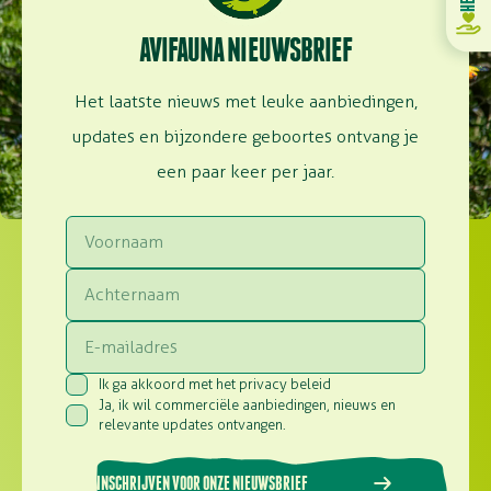
AVIFAUNA NIEUWSBRIEF
Het laatste nieuws met leuke aanbiedingen,
updates en bijzondere geboortes ontvang je
een paar keer per jaar.
Voornaam
Achternaam
Email
Ik ga akkoord met het privacy beleid
Consent
(Vereist)
Ja, ik wil commerciële aanbiedingen, nieuws en
Consent
(Vereist)
relevante updates ontvangen.
INSCHRIJVEN VOOR ONZE NIEUWSBRIEF