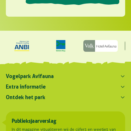
Vogelpark Avifauna
Contact ons
Extra informatie
0172 - 256 256
Ontdek het park
Parkregelement
contact@avifauna.nl
Verslaglegging
Belevenissen
Duurzaamheid
Parkadres
Onze dieren
Publieksjaarverslag
Samenwerkingen
Hoorn 59
Plattegrond
2404 HG Alphen aan den Rijn
Contact
In dit magazine visualiseren wij de cijfers en weetjes van